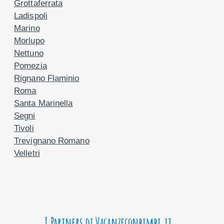
Grottaferrata
Ladispoli
Marino
Morlupo
Nettuno
Pomezia
Rignano Flaminio
Roma
Santa Marinella
Segni
Tivoli
Trevignano Romano
Velletri
I Partners di Vacanzeconbimbi.it