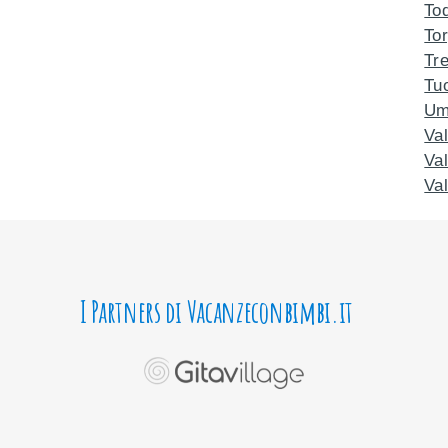
Tod
To
Tre
Tu
Um
Val
Val
Val
I Partners di Vacanzeconbimbi.it