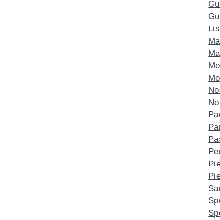
Gu
Gu
Li
Ma
Ma
Mo
Mo
No
No
Pa
Pa
Pa
Pe
Pi
Pie
Sa
Spe
Sp