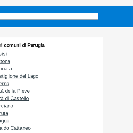
ri comuni di Perugia
isi
ttona
nnara
tiglione del Lago
erna
tà della Pieve
tà di Castello
rciano
ruta
igno
aldo Cattaneo