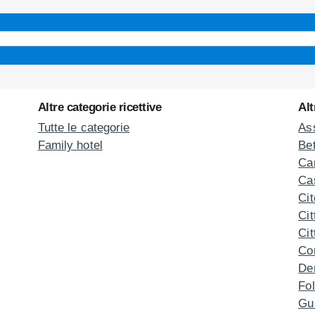
Altre categorie ricettive
Alt
Tutte le categorie
Ass
Family hotel
Be
Ca
Cas
Cit
Cit
Cit
Co
De
Fol
Gu