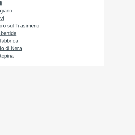
i
rgiano
vi
oro sul Trasimeno
bertide
fabbrica
lo di Nera
topina