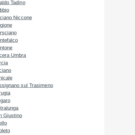
aldo Tadino
bbio
sciano Niccone
gione
rsciano
ntefalco
ntone
cera Umbra
rcia
ciano
nicale
ssignano sul Trasimeno
rugia
egaro
tralunga
n Giustino
llo
oleto