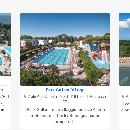
ge
Park Gallanti Village
 (FE)
Viale Alpi Orientali Nord, 118 Lido di Pomposa
V. 
(FE)
ge,
Il c
Il Park Gallanti è un villaggio turistico 4 stelle
 in
dire
fronte mare in Emilia Romagna, su un
tranquillo t...