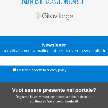
I Partners di Vacanzeconbimbi.it
Newsletter
Iscriviti alla nostra mailing list per ricevere news e offerte
Ho letto e accetto la
privacy policy
Vuoi essere presente nel portale?
Registrati in
un minuto
per creare la scheda della tua
struttura
su Vacanzeconbimbi.it
!