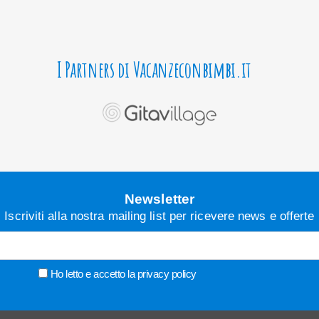
I Partners di Vacanzeconbimbi.it
Newsletter
Iscriviti alla nostra mailing list per ricevere news e offerte
Ho letto e accetto la
privacy policy