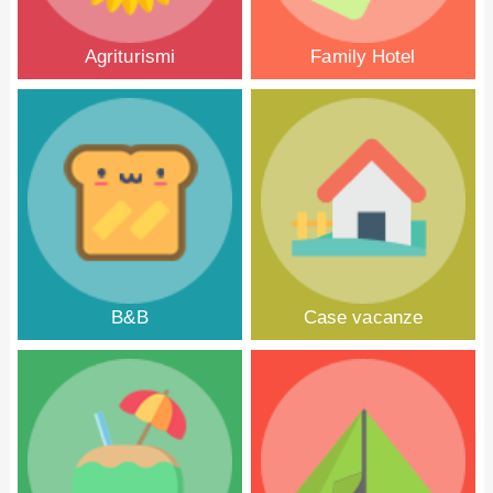
Agriturismi
Family Hotel
B&B
Case vacanze