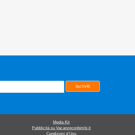
Iscriviti
Media Kit
Pubblicità su Vacanzeconbimbi.it
Condizioni d´Uso