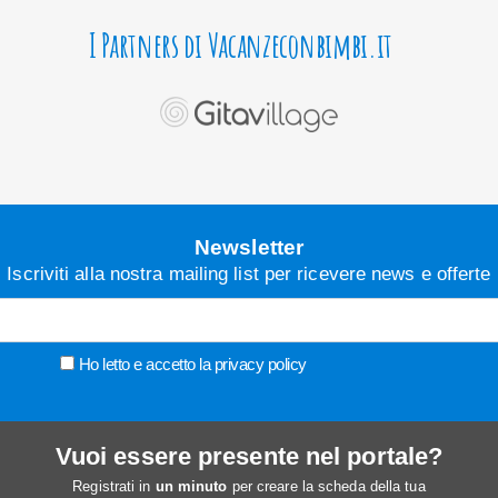
I Partners di Vacanzeconbimbi.it
Newsletter
Iscriviti alla nostra mailing list per ricevere news e offerte
Ho letto e accetto la
privacy policy
Vuoi essere presente nel portale?
Registrati in
un minuto
per creare la scheda della tua