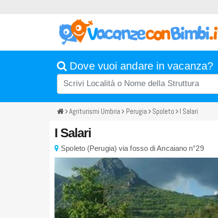
Dove vuoi andare in vacanza?
Agriturismi Umbria
Perugia
Spoleto
I Salari
I Salari
Spoleto
(
Perugia)
via fosso di Ancaiano n°29