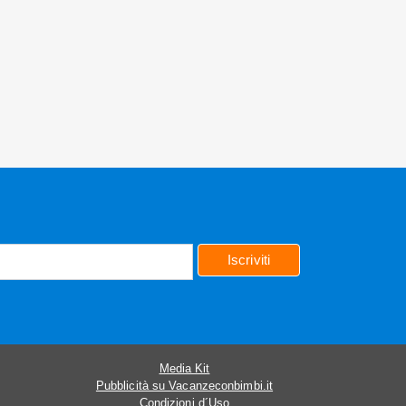
Iscriviti
Media Kit
Pubblicità su Vacanzeconbimbi.it
Condizioni d´Uso