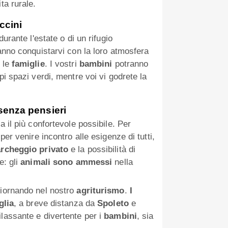
ta rurale.
iccini
urante l'estate o di un rifugio
nno conquistarvi con la loro atmosfera
 le
famiglie
. I vostri
bambini
potranno
pi spazi verdi, mentre voi vi godrete la
senza pensieri
a il più confortevole possibile. Per
per venire incontro alle esigenze di tutti,
rcheggio privato
e la possibilità di
e: gli
animali sono ammessi
nella
giornando nel nostro
agriturismo
.
I
glia
, a breve distanza da
Spoleto
e
ilassante e divertente per i
bambini
, sia