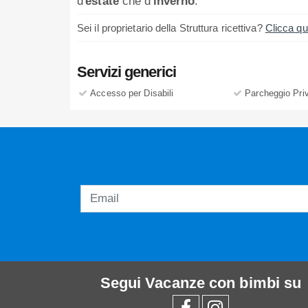
d'
estate
che d'
inverno
.
Sei il proprietario della Struttura ricettiva?
Clicca qu
Servizi generici
Accesso per Disabili
Parcheggio Pri
Segui
Vacanze con bimbi
su