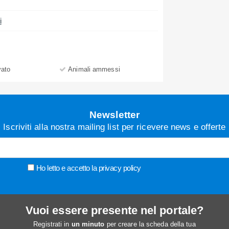
i
vato
Animali ammessi
Newsletter
Iscriviti alla nostra mailing list per ricevere news e offerte
Ho letto e accetto la
privacy policy
Vuoi essere presente nel portale?
Registrati in
un minuto
per creare la scheda della tua