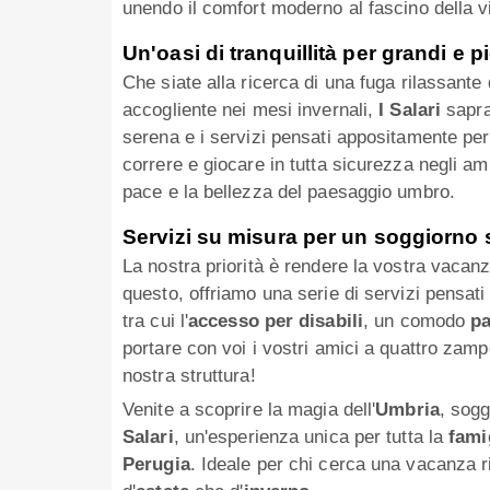
unendo il comfort moderno al fascino della vi
Un'oasi di tranquillità per grandi e p
Che siate alla ricerca di una fuga rilassante d
accogliente nei mesi invernali,
I Salari
sapra
serena e i servizi pensati appositamente per
correre e giocare in tutta sicurezza negli am
pace e la bellezza del paesaggio umbro.
Servizi su misura per un soggiorno 
La nostra priorità è rendere la vostra vacanz
questo, offriamo una serie di servizi pensati 
tra cui l'
accesso per disabili
, un comodo
pa
portare con voi i vostri amici a quattro zamp
nostra struttura!
Venite a scoprire la magia dell'
Umbria
, sog
Salari
, un'esperienza unica per tutta la
fami
Perugia
. Ideale per chi cerca una vacanza r