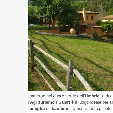
Immerso nel cuore verde dell'
Umbria
, a du
l'
Agriturismo I Salari
è il luogo ideale per 
famiglia
e i
bambini
. La nostra accogliente 