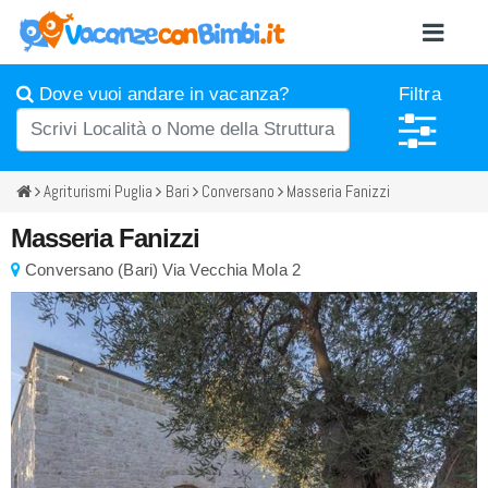
Dove vuoi andare in vacanza?
Filtra
Agriturismi Puglia
Bari
Conversano
Masseria Fanizzi
Masseria Fanizzi
Conversano
(
Bari)
Via Vecchia Mola 2