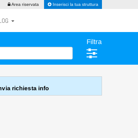
Inserisci la tua struttura
Area riservata
LOG
Filtra
via richiesta info
 INFO
0585 245200