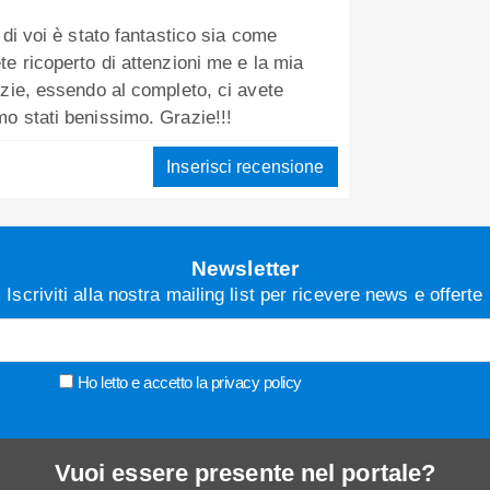
di voi è stato fantastico sia come
e ricoperto di attenzioni me e la mia
zie, essendo al completo, ci avete
o stati benissimo. Grazie!!!
Inserisci recensione
Newsletter
Iscriviti alla nostra mailing list per ricevere news e offerte
Ho letto e accetto la
privacy policy
Vuoi essere presente nel portale?