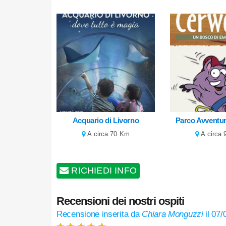
Acquario di Livorno
Parco Avventu
A circa 70 Km
A circa
RICHIEDI INFO
Recensioni dei nostri ospiti
Recensione inserita da
Chiara Monguzzi
il
07/