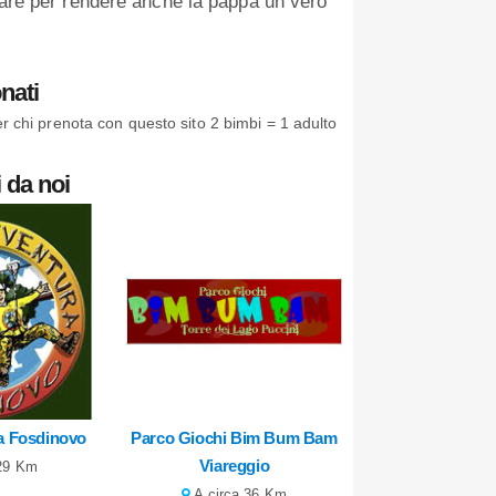
orare per rendere anche la pappa un vero
nati
per chi prenota con questo sito 2 bimbi = 1 adulto
 da noi
a Fosdinovo
Parco Giochi Bim Bum Bam
Viareggio
 29 Km
A circa 36 Km