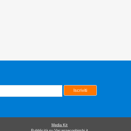
Iscriviti
Media Kit
Pubblicità su Vacanzeconbimbi.it