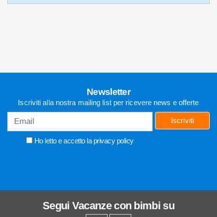
RICHIEDI INFO
05831880400
Newsletter
Iscriviti alla nostra mailing list per ricevere news e offerte
Iscriviti
Ho letto e accetto la
privacy policy
Segui
Vacanze con bimbi
su