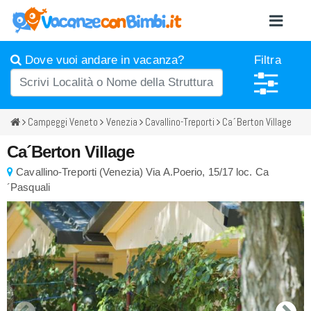
Dove vuoi andare in vacanza?
Filtra
Campeggi Veneto
Venezia
Cavallino-Treporti
Ca´Berton Village
Ca´Berton Village
Cavallino-Treporti
(
Venezia)
Via A.Poerio, 15/17
loc. Ca
´Pasquali