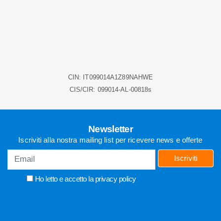
RICHIEDI INFO
0541 721056
CIN: IT099014A1Z89NAHWE
CIS/CIR: 099014-AL-00818s
Newsletter
Iscriviti alla nostra mailing list per ricevere news e offerte
Iscriviti
Ho letto e accetto la
privacy policy