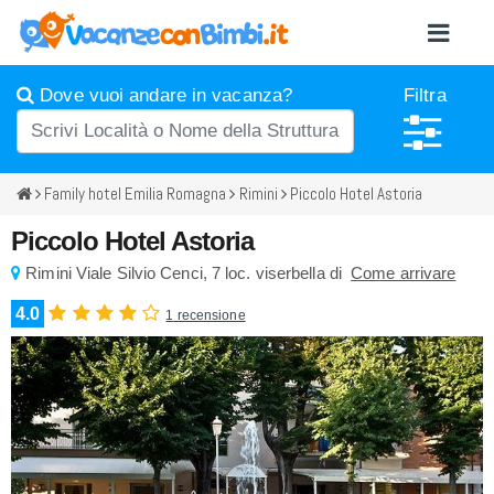
Dove vuoi andare in vacanza?
Filtra
Family hotel Emilia Romagna
Rimini
Piccolo Hotel Astoria
Piccolo Hotel Astoria
Rimini
Viale Silvio Cenci, 7
loc. viserbella di
Come arrivare
4.0
1
recensione