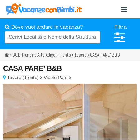
Dove vuoi andare in vacanza?
Filtra
B&B Trentino Alto Adige
Trento
Tesero
CASA PARE’ B&B
CASA PARE’ B&B
Tesero
(
Trento)
3 Vicolo Pare 3