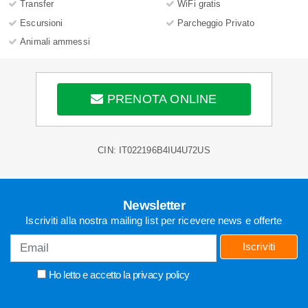
Transfer
WiFi gratis
Escursioni
Parcheggio Privato
Animali ammessi
PRENOTA ONLINE
CIN: IT022196B4IU4U72US
Newsletter
Iscriviti alla nostra mailing list per ricevere news e offerte
Iscriviti
Ho letto e accetto la
privacy policy