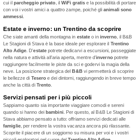
cui il
parcheggio privato
, il
WiFi gratis
e la possibilità di portare
con voi i vostri amici a quattro zampe, poiché gli
animali sono
ammessi
.
Estate e inverno: un Trentino da scoprire
Che siate amanti della montagna in
estate
o in
inverno
, il B&B
Le Stagioni di Stava è la base ideale per esplorare il
Trentino
Alto Adige
. D'
estate
potrete dedicarvi a escursioni, passeggiate
nella natura e attività all'aria aperta, mentre d'
inverno
potrete
raggiungere facilmente le piste da sci e godervi la magia della
neve. La posizione strategica del
B&B
vi permetterà di scoprire
le bellezze di
Tesero
e dei dintorni, raggiungendo in breve tempo
anche la città di
Trento
.
Servizi pensati per i più piccoli
Sappiamo quanto sia importante viaggiare comodi e sereni
quando si hanno dei
bambini
. Per questo, al B&B Le Stagioni di
Stava abbiamo pensato a tutto: offriamo servizi dedicati alle
famiglie
, per rendere la vostra vacanza ancora più rilassante.
Scoprite il piacere di un soggiorno su misura per voi e i vostri
piccoli esploratori nel cuore del
Trentino Alto Adige
.