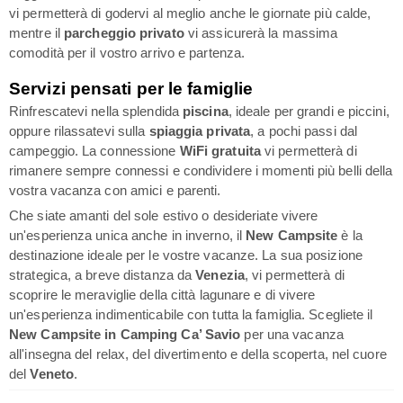
vi permetterà di godervi al meglio anche le giornate più calde,
mentre il
parcheggio privato
vi assicurerà la massima
comodità per il vostro arrivo e partenza.
Servizi pensati per le famiglie
Rinfrescatevi nella splendida
piscina
, ideale per grandi e piccini,
oppure rilassatevi sulla
spiaggia privata
, a pochi passi dal
campeggio. La connessione
WiFi gratuita
vi permetterà di
rimanere sempre connessi e condividere i momenti più belli della
vostra vacanza con amici e parenti.
Che siate amanti del sole estivo o desideriate vivere
un'esperienza unica anche in inverno, il
New Campsite
è la
destinazione ideale per le vostre vacanze. La sua posizione
strategica, a breve distanza da
Venezia
, vi permetterà di
scoprire le meraviglie della città lagunare e di vivere
un'esperienza indimenticabile con tutta la famiglia. Scegliete il
New Campsite in Camping Ca’ Savio
per una vacanza
all'insegna del relax, del divertimento e della scoperta, nel cuore
del
Veneto
.